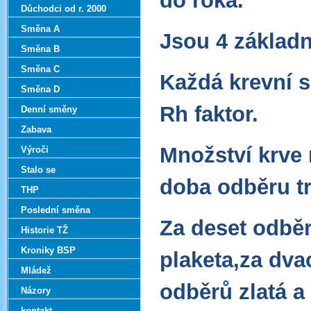
do roka.
Důchodci od r. 2000
Směna A
Jsou 4 základn
Směna B
Směna C
Každá krevní 
Směna D
Rh faktor.
Denní směny
Zabava
Množství krve 
Výroči
Stalo se
doba odběru tr
THP
Poslední směna
Za deset odbě
Historie TŽ
Kroniky BSP
plaketa,za dvac
Mládež
odběrů zlatá a 
Názory
kontakt