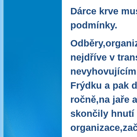
Dárce krve mus
podmínky.
Odběry,organi
nejdříve v tran
nevyhovujícím
Frýdku a pak 
ročně,na jaře 
skončily hnut
organizace,zač