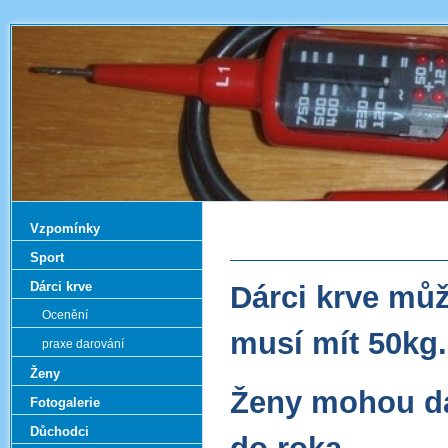
Vzpomínky
Sport
Dárci krve
Dárci krve můž
Ocenění
musí mít 50kg.
praxe darování
Ženy
Ženy mohou da
Fotogalerie
Důchodci