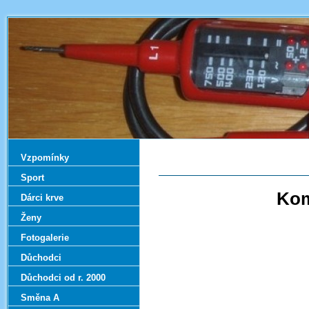
Vzpomínky
Sport
Kom
Dárci krve
Ženy
Fotogalerie
Důchodci
Důchodci od r. 2000
Směna A