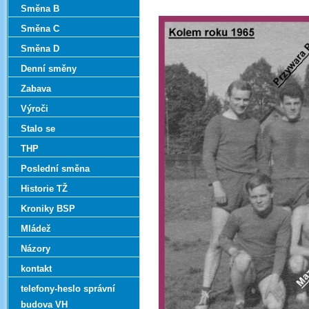
Směna B
Směna C
Směna D
Denní směny
Zabava
Výroči
Stalo se
THP
Poslední směna
Historie TŽ
Kroniky BSP
Mládež
Názory
kontakt
telefony-heslo správní
budova VH