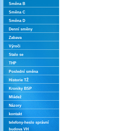
Směna B
Směna C
Směna D
Denní směny
Zabava
Výroči
Stalo se
THP
Poslední směna
Historie TŽ
Kroniky BSP
Mládež
Názory
kontakt
telefony-heslo správní
budova VH