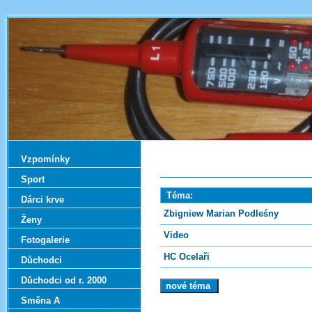
Vzpomínky
Sport
Téma:
Dárci krve
Zbigniew Marian Podleśny
Ženy
Video
Fotogalerie
HC Ocelaři
Důchodci
Důchodci od r. 2000
Směna A