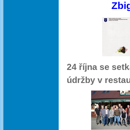
Zbi
24 října se set
údržby v resta