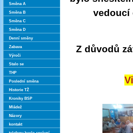
Směna A
vedoucí 
Směna B
Směna C
Směna D
Denní směny
Z důvodů zá
Zabava
Výroči
Stalo se
THP
V
Poslední směna
Historie TŽ
Kroniky BSP
Mládež
Názory
kontakt
telefony-heslo správní