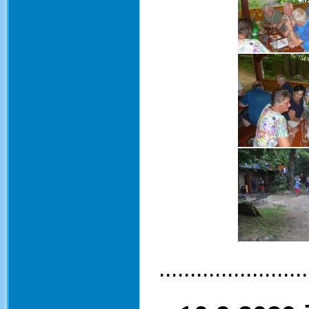
........................