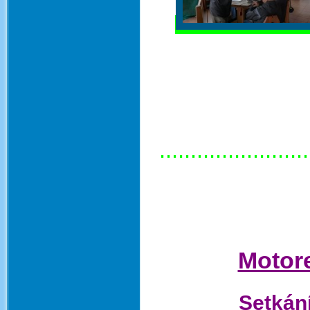
........................
Motore
Setkání