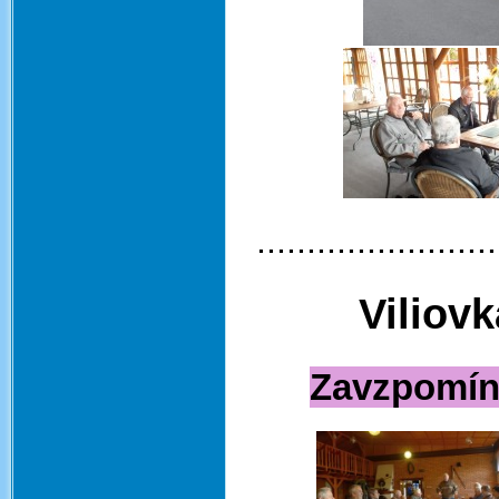
........................
Viliov
Zavzpomína