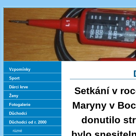
Vzpomínky
Sport
Dárci krve
Setkání v roc
Ženy
Maryny v Boc
Fotogalerie
Důchodci
donutilo st
Důchodci od r. 2000
rúzné
bylo snesiteln