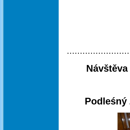
........................
Návštěva 
Podleśný 