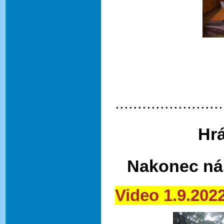
........................
Hrá
Nakonec nás
Video 1.9.2022