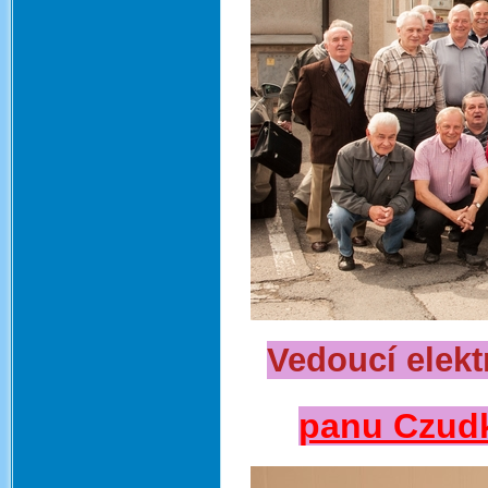
Vedoucí elekt
panu Czudk