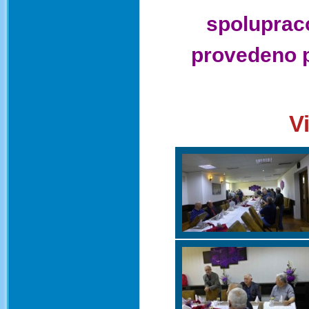
spoluprac
provedeno p
V