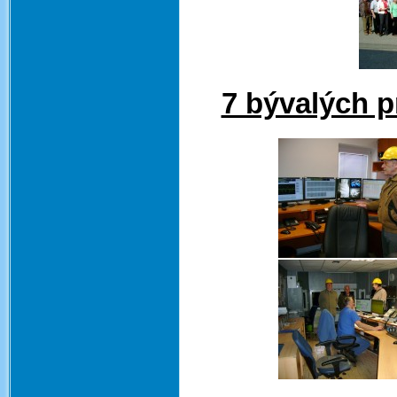
7 bývalých p