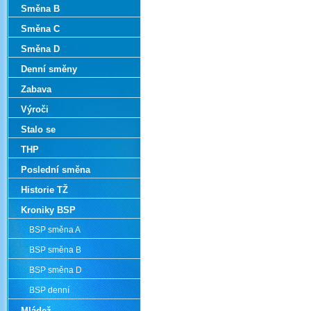
Směna B
Směna C
Směna D
Denní směny
Zabava
Výroči
Stalo se
THP
Poslední směna
Historie TŽ
Kroniky BSP
BSP směna A
BSP směna B
BSP směna D
BSP denní
Mládež