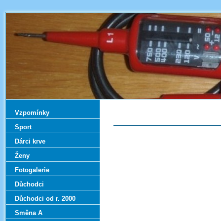
Vzpomínky
Sport
Dárci krve
Ženy
Fotogalerie
Důchodci
Důchodci od r. 2000
Směna A