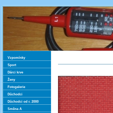
Vzpomínky
Sport
Dárci krve
Ženy
Fotogalerie
Důchodci
Důchodci od r. 2000
Směna A