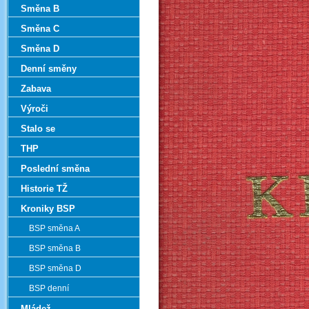
Směna B
Směna C
Směna D
Denní směny
Zabava
Výroči
Stalo se
THP
Poslední směna
Historie TŽ
Kroniky BSP
BSP směna A
BSP směna B
BSP směna D
BSP denní
Mládež