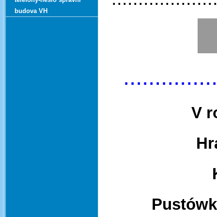
budova VH
..............
V r
Hr
Pustówka