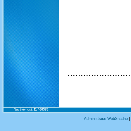
........................
Návštěvnost:
11 / 60378
Administrace WebSnadno
|