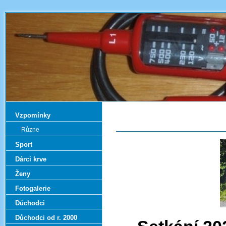
Vzpomínky
Různe
Sport
Dárci krve
Ženy
Fotogalerie
Důchodci
Důchodci od r. 2000