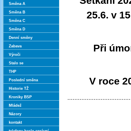
Setkání 20
Směna A
25.6. v 1
Směna B
Směna C
Směna D
Denní směny
Při úmo
Zabava
Výroči
Stalo se
THP
V roce 2
Poslední směna
Historie TŽ
....................................
Kroniky BSP
Mládež
Názory
kontakt
...................
telefony-heslo správní