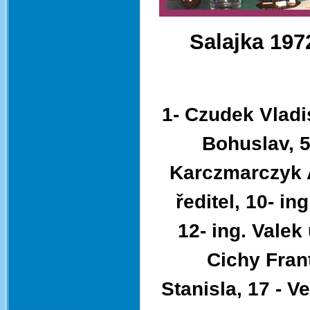
Salajka 197
1- Czudek Vladis
Bohuslav, 5
Karczmarczyk A
ředitel, 10- in
12- ing. Valek
Cichy Fran
Stanisla, 17 - V