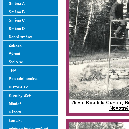
Směna A
Směna B
Směna C
Směna D
Denní směny
Zabava
Výroči
Stalo se
THP
Poslední směna
Historie TŽ
Kroniky BSP
Mládež
Názory
kontakt
telefony-heslo správní