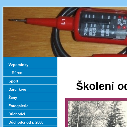
Vzpomínky
Různe
Sport
Školení o
Dárci krve
Ženy
Fotogalerie
Důchodci
Důchodci od r. 2000