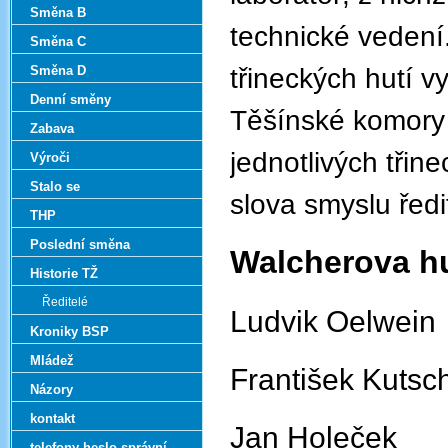
Směna B
technické vedení
Směna C
třineckých hutí 
Směna D
Denní směny
Těšínské komory 
Zabava
jednotlivých třin
Výroči
Stalo se
slova smyslu ředit
THP
Poslední směna
Walcherova h
Historie TŽ
Ředitelé
Ludvik Oelwe
Kroniky BSP
Mládež
František Kut
Názory
kontakt
Jan Holeček
telefony-heslo správní