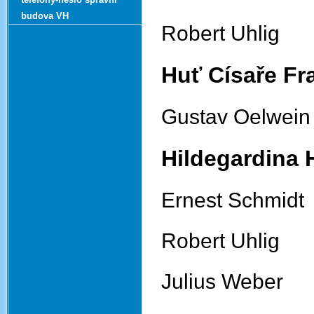
budova VH
Robert Uhli
Huť Císaře Fr
Gustav Oelwe
Hildegardina 
Ernest Schmi
Robert Uhli
Julius Webe