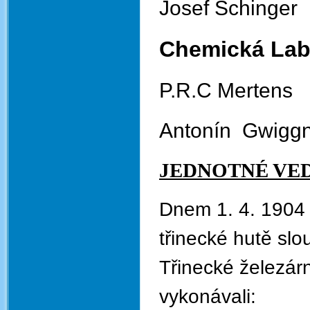
Josef Sching
Chemická Lab
P.R.C Merten
Antonín Gwigg
JEDNOTNÉ VE
Dnem 1. 4. 1904
třinecké hutě sl
Třinecké železárn
vykonávali: