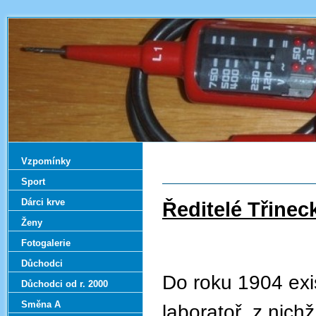
Vzpomínky
Sport
Dárci krve
Ředitelé Třinec
Ženy
Fotogalerie
Důchodci
Do roku 1904 exis
Důchodci od r. 2000
Směna A
laboratoř, z nic