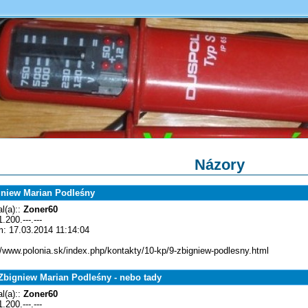
Názory
niew Marian Podleśny
l(a)::
Zoner60
1.200.---.---
: 17.03.2014 11:14:04
//www.polonia.sk/index.php/kontakty/10-kp/9-zbigniew-podlesny.html
bigniew Marian Podleśny - nebo tady
l(a)::
Zoner60
1.200.---.---