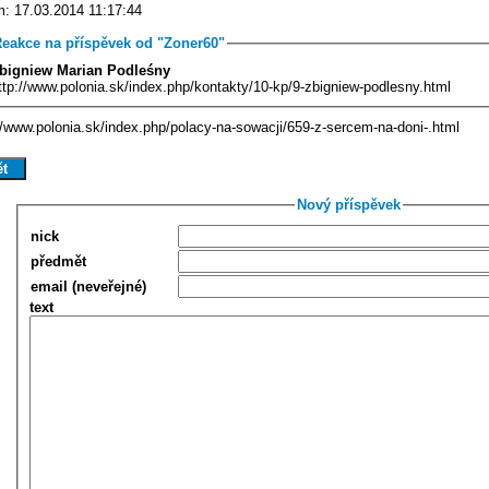
: 17.03.2014 11:17:44
eakce na příspěvek od "Zoner60"
bigniew Marian Podleśny
ttp://www.polonia.sk/index.php/kontakty/10-kp/9-zbigniew-podlesny.html
//www.polonia.sk/index.php/polacy-na-sowacji/659-z-sercem-na-doni-.html
Nový příspěvek
nick
předmět
email (neveřejné)
text