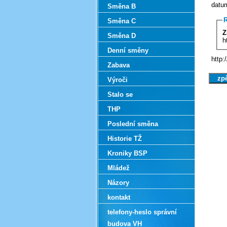
datum
Směna B
R
Směna C
Z
Směna D
h
Denní směny
http:
Zabava
Výroči
Stalo se
THP
Poslední směna
Historie TŽ
Kroniky BSP
Mládež
Názory
kontakt
telefony-heslo správní
budova VH