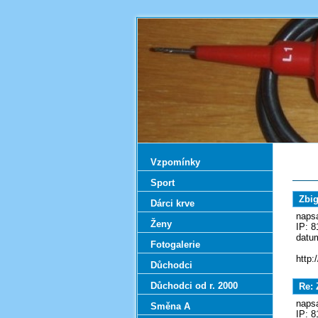
Vzpomínky
Sport
Zbig
Dárci krve
napsa
Ženy
IP: 8
datum
Fotogalerie
http:
Důchodci
Důchodci od r. 2000
Re: Z
napsa
Směna A
IP: 8