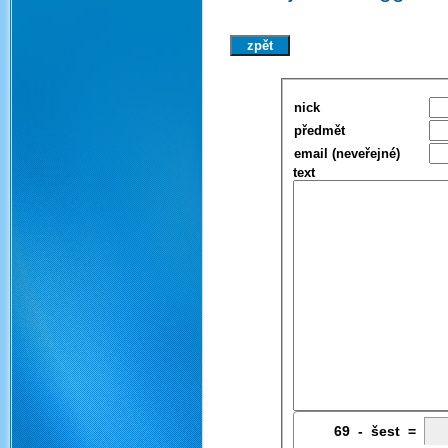
nick
předmět
email (neveřejné)
text
69
6
-
5
šest =