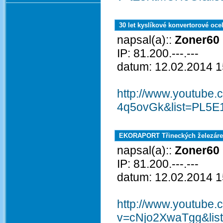
30 let kyslíkové konvertorové oce
napsal(a)::
Zoner60
IP: 81.200.---.---
datum: 12.02.2014 1
http://www.youtube
4q5ovGk&list=PL5
EKORAPORT Třineckých železáre
napsal(a)::
Zoner60
IP: 81.200.---.---
datum: 12.02.2014 1
http://www.youtube.
v=cNjo2XwaTgg&lis