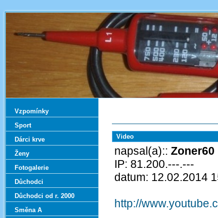
Vzpomínky
Sport
Video
Dárci krve
napsal(a)::
Zoner60
Ženy
IP: 81.200.---.---
Fotogalerie
datum: 12.02.2014 1
Důchodci
Důchodci od r. 2000
http://www.youtub
Směna A