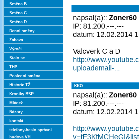
Směna B
Směna C
napsal(a)::
Zoner60
Směna D
IP: 81.200.---.---
Denní směny
datum: 12.02.2014 1
Zabava
Výroči
Valcverk C a D
Stalo se
http://www.youtube
uploademail-...
THP
Poslední směna
Historie TŽ
KKO
napsal(a)::
Zoner60
Kroniky BSP
IP: 81.200.---.---
Mládež
datum: 12.02.2014 1
Názory
kontakt
http://www.youtube.
telefony-heslo správní
v=tE3KtMCHeGI&li
budova VH